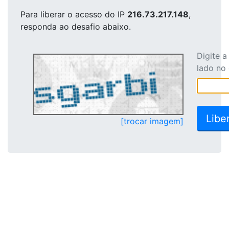
Para liberar o acesso
do IP
216.73.217.148
,
responda ao desafio abaixo.
Digite 
lado no
[trocar imagem]